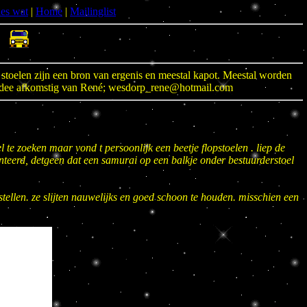
les wat
|
Home
|
Mailinglist
 stoelen zijn een bron van ergenis en meestal kapot. Meestal worden
der idee afkomstig van René; wesdorp_rene@hotmail.com
 te zoeken maar vond t persoonlijk een beetje flopstoelen . liep de
onteerd, detgeen dat een samurai op een balkje onder bestuurderstoel
erstellen. ze slijten nauwelijks en goed schoon te houden. misschien een