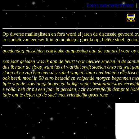
Foto's van evenementen
Op diverse mailinglisten en fora word al jaren de discussie gevoerd 
er stoelen van een swift in gemonteerd: goedkoop, betere stoel, gen
goedendag misschien een leuke aanpassing aan de samurai voor op d
een jaar geleden was ik aan de beurt voor nieuwe stoelen in de samu
dus ik naar de sloop want las al wat dat swift stoelen enzo na wat aa
sloop af en zag een mercury sabel wagen staan met lederen electrische
ook heeft. mooi in 50 euro betaald en volgende morgen begonnen met
lipje van de stoel omgebogen en balkje onder bestuurderstoel verwijde
e voila. heb dr nu een jaar in gereden, t zit voortreffelijk dempt te h
idtje om te delen op de site? met vriendelijk groet rene