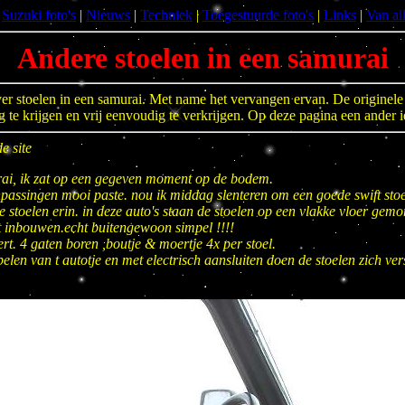
|
Suzuki foto's
|
Nieuws
|
Techniek
|
Toegestuurde foto's
|
Links
|
Van al
Andere stoelen in een samurai
over stoelen in een samurai. Met name het vervangen ervan. De originele
oeg te krijgen en vrij eenvoudig te verkrijgen. Op deze pagina een an
e site
rai, ik zat op een gegeven moment op de bodem.
npassingen mooi paste. nou ik middag slenteren om een goede swift stoel
 stoelen erin. in deze auto's staan de stoelen op een vlakke vloer gem
 inbouwen.echt buitengewoon simpel !!!!
rt. 4 gaten boren ,boutje & moertje 4x per stoel.
obbelen van t autotje en met electrisch aansluiten doen de stoelen zich v