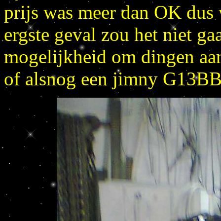
prijs was meer dan OK dus 
ergste geval zou het niet ga
mogelijkheid om dingen aan 
of alsnog een jimny G13BB